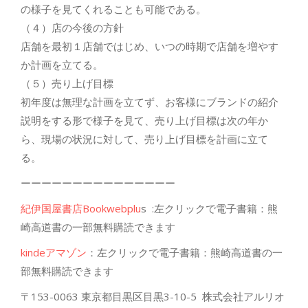
の様子を見てくれることも可能である。
（４）店の今後の方針
店舗を最初１店舗ではじめ、いつの時期で店舗を増やす
か計画を立てる。
（５）売り上げ目標
初年度は無理な計画を立てず、お客様にブランドの紹介
説明をする形で様子を見て、売り上げ目標は次の年か
ら、現場の状況に対して、売り上げ目標を計画に立て
る。
ーーーーーーーーーーーーーーー
紀伊国屋書店
Bookwebplu
s
:
左クリックで電子書籍：熊
崎高道書の一部無料購読できます
kinde
アマゾン
：
左クリックで電子書籍：熊崎高道書の一
部無料購読できます
〒
153-0063
東京都目黒区目黒
3-10-5
株式会社アルリオ