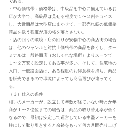
である。
・中心価格帯：価格帯は、中級品を中心に揃えているお
店が大半で、高級品は見せる程度で１〜２割チョイス
し、大衆商品は大型店にまかせて、一部売れ筋の低価格
商品を扱う程度が店の格を落とさない。
・店の回りの環境：店の回りが安物中心の商店街の場合
は、他のジャンルと対抗上価格帯の商品を多くし、ター
ミナルは一般路面店（おしゃれな場所）よりスーツで
１〜２万安く設定してある事が多い。そして、住宅地の
入口、一般路面店は、ある程度のお得意様を持ち、商品
を販売できるので環境によっても商品選びが違ってく
る。
（３）仕入の条件
相手のメーカーが、設立して年数が経ていない時とか年
商が１〜２億位までの場合は、商品の取り替え率が低く
なるので、最初は安定して運営している中堅メーカーを
柱にして取り引きすると余裕をもって何カ月間売り上げ